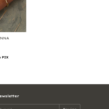
ANNA
m
PIX
ewsletter