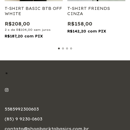
T-SHIRT FRIENDS
T-SHIRT BASIC BTB OFF
CINZA
WHITE
R$158,00
R$208,00
2
x
de
R$104,00
sem juros
R$142,20
com
PIX
R$187,20
com
PIX
5585992300603
(85) 9 9230-0603
contato@shopbacktobasics.com.br